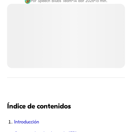
Por
Speech Blubs Team
•
14 abr 2026
•
15 min.
Índice de contenidos
Introducción