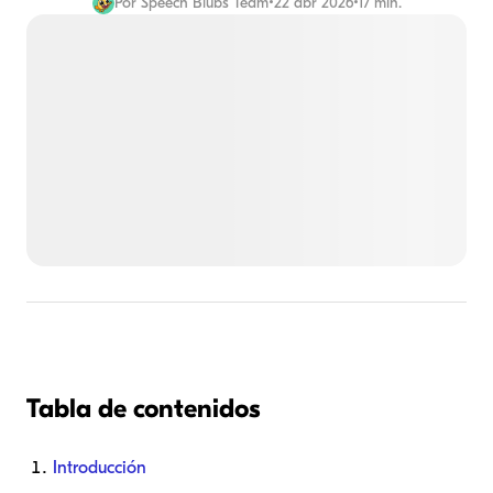
Por
Speech Blubs Team
•
22 abr 2026
•
17 min.
Tabla de contenidos
Introducción