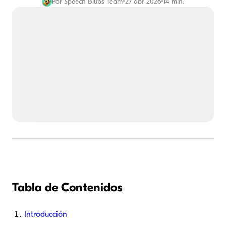
Por
Speech Blubs Team
•
27 abr 2026
•
14 min.
Tabla de Contenidos
Introducción