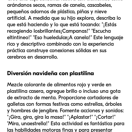
arándanos secos, ramas de canela, cascabeles,
pequeños adornos de plástico, piñas y nieve
artificial. A medida que su hijo explora, describa lo
que está haciendo y lo que está tocando: "¡Estás
recogiendo los
brillantes
¡Campanas!" "Escucha
el
tintineo
!" "Eso huele
dulce
¡A canela!" Este lenguaje
rico y descriptivo combinado con la experiencia
práctica construye conexiones sólidas en sus
cerebros en desarrollo.
Diversión navideña con plastilina
Mezcle colorante de alimentos rojo y verde en
plastilina casera, agregue brillo o incluso una gota
de extracto de menta. Proporcione cortadores de
galletas con formas festivas como estrellas, árboles
y hombres de jengibre. Fomente acciones y sonidos:
"¡Gira, gira, gira la masa!" "¡Aplastar!" "¡Cortar!"
"Mira, una
estrella
!" Esta actividad es fantástica para
las habilidades motoras finas y para presentar