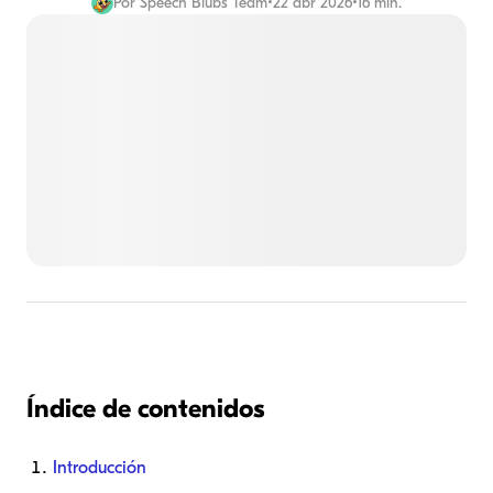
Por
Speech Blubs Team
•
22 abr 2026
•
16 min.
Índice de contenidos
Introducción