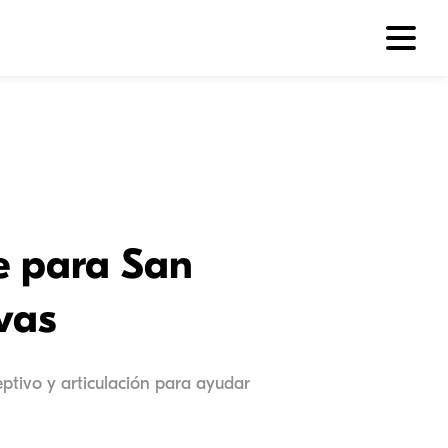
e para San
ivas
eptivo y articulación para ayudar