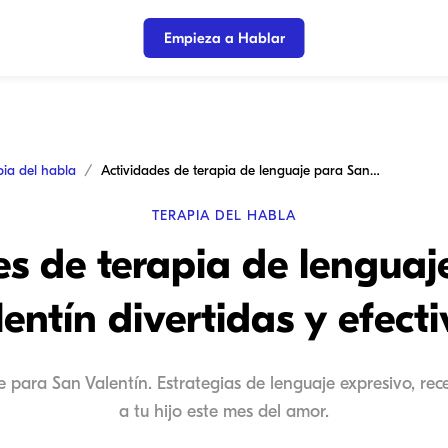
Empieza a Hablar
pia del habla
Actividades de terapia de lenguaje para San Valentín divertidas y efectivas
TERAPIA DEL HABLA
es de terapia de lenguaj
entín divertidas y efect
 para San Valentín. Estrategias de lenguaje expresivo, rec
a tu hijo este mes del amor.