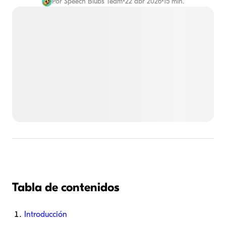
Por
Speech Blubs Team
•
22 abr 2026
•
15 min.
Tabla de contenidos
Introducción