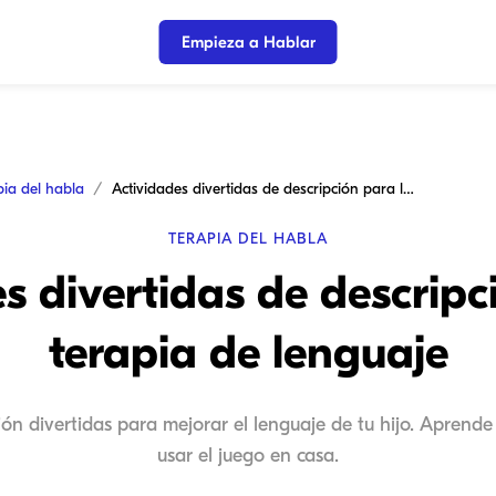
Empieza a Hablar
pia del habla
Actividades divertidas de descripción para la terapia de lenguaje
TERAPIA DEL HABLA
s divertidas de descripc
terapia de lenguaje
ón divertidas para mejorar el lenguaje de tu hijo. Aprende
usar el juego en casa.