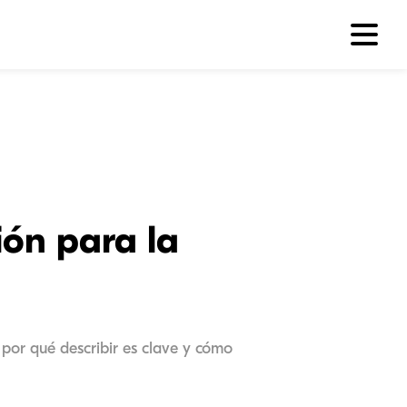
ión para la
 por qué describir es clave y cómo