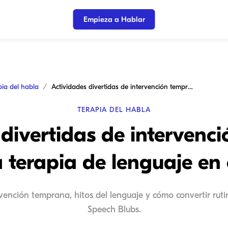
Empieza a Hablar
pia del habla
Actividades divertidas de intervención temprana para terapia de lenguaje en casa
TERAPIA DEL HABLA
 divertidas de intervenc
 terapia de lenguaje en
vención temprana, hitos del lenguaje y cómo convertir ruti
Speech Blubs.