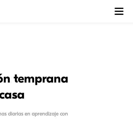
ión temprana
 casa
nas diarias en aprendizaje con