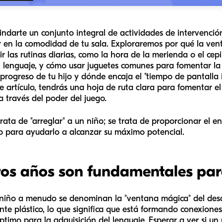
brindarte un conjunto integral de actividades de intervenci
en la comodidad de tu sala. Exploraremos por qué la vent
ir las rutinas diarias, como la hora de la merienda o el cep
l lenguaje, y cómo usar juguetes comunes para fomentar l
rogreso de tu hijo y dónde encaja el "tiempo de pantalla 
este artículo, tendrás una hoja de ruta clara para fomentar 
 a través del poder del juego.
ata de "arreglar" a un niño; se trata de proporcionar el e
 para ayudarlo a alcanzar su máximo potencial.
ros años son fundamentales par
niño a menudo se denominan la "ventana mágica" del desar
ente plástico, lo que significa que está formando conexione
imo para la adquisición del lenguaje. Esperar a ver si un n