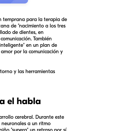
ón temprana para la terapia de
ana de "nacimiento a los tres
illado de dientes, en
a comunicación. También
inteligente" en un plan de
el amor por la comunicación y
ntorno y las herramientas
a el habla
rollo cerebral. Durante este
s neuronales a un ritmo
iño "supera" un retraso por sí