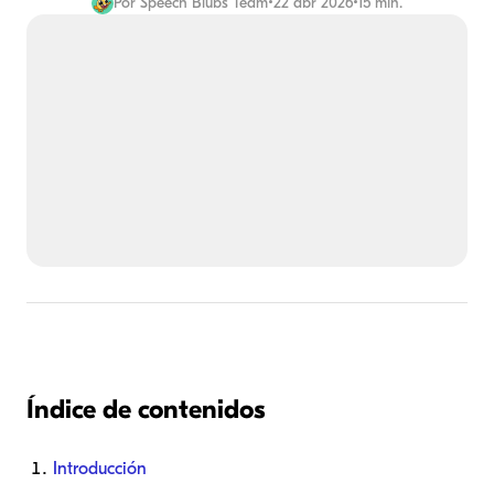
Por
Speech Blubs Team
•
22 abr 2026
•
15 min.
Índice de contenidos
Introducción