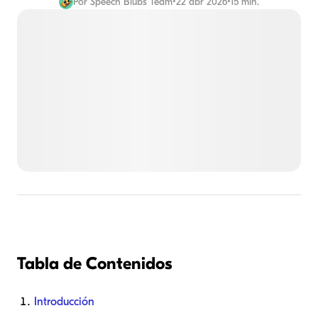
Por
Speech Blubs Team
•
22 abr 2026
•
15 min.
Tabla de Contenidos
Introducción