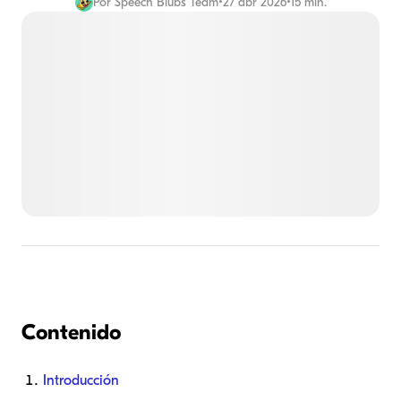
Por
Speech Blubs Team
•
27 abr 2026
•
15 min.
Contenido
Introducción