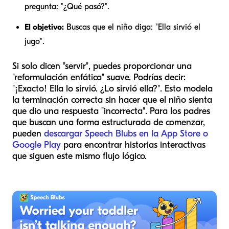
pregunta: "¿Qué pasó?".
El objetivo:
Buscas que el niño diga: "Ella
sirvió
el
jugo".
Si solo dicen "servir", puedes proporcionar una
"reformulación enfática" suave. Podrías decir:
"¡Exacto! Ella lo
sirvió
. ¿Lo sirvió ella?". Esto modela
la terminación correcta sin hacer que el niño sienta
que dio una respuesta "incorrecta". Para los padres
que buscan una forma estructurada de comenzar,
pueden
descargar Speech Blubs en la App Store o
Google Play
para encontrar historias interactivas
que siguen este mismo flujo lógico.