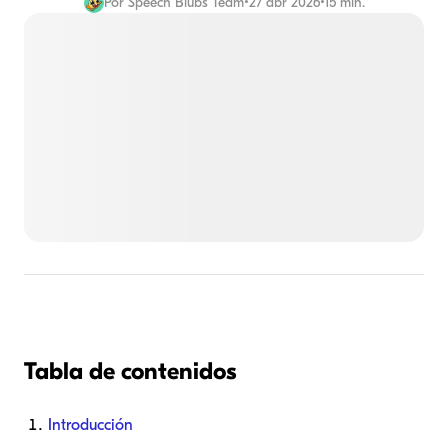
Por
Speech Blubs Team
•
27 abr 2026
•
15 min.
Tabla de contenidos
Introducción