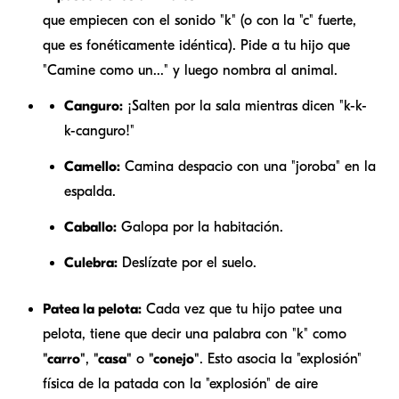
que empiecen con el sonido "k" (o con la "c" fuerte,
que es fonéticamente idéntica). Pide a tu hijo que
"Camine como un..." y luego nombra al animal.
Canguro:
¡Salten por la sala mientras dicen "k-k-
k-canguro!"
Camello:
Camina despacio con una "joroba" en la
espalda.
Caballo:
Galopa por la habitación.
Culebra:
Deslízate por el suelo.
Patea la pelota:
Cada vez que tu hijo patee una
pelota, tiene que decir una palabra con "k" como
"carro"
,
"casa"
o
"conejo"
. Esto asocia la "explosión"
física de la patada con la "explosión" de aire