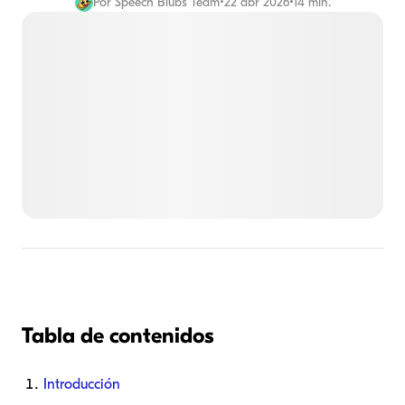
Por
Speech Blubs Team
•
22 abr 2026
•
14 min.
Tabla de contenidos
Introducción