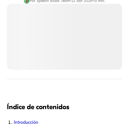
Por
Speech Blubs Team
•
22 abr 2026
•
15 min.
Índice de contenidos
Introducción