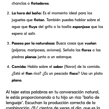
chanclas o
flotadores
.
La hora del baño:
Es el momento ideal para los
juguetes que
flotan
. También puedes hablar sobre el
agua que
fluye
del grifo o la toalla
esponjosa
que los
espera al salir.
Paseos por la naturaleza:
Busca cosas que
vuelan
(pájaros, mariposas, aviones). Señala las
flores
o las
piedras
planas
junto a un estanque.
Comida:
Habla sobre el
sabor
(flavor) de la comida.
¿Está el
flan
rico? ¿Es un pescado
flaco
? Usa un plato
plano
.
Al tejer estas palabras en tu conversación natural,
le estás proporcionando a tu hijo un rico "baño de
lenguaje". Escuchan la producción correcta de la
combinación /fl/ cientos de veces al día, que es la