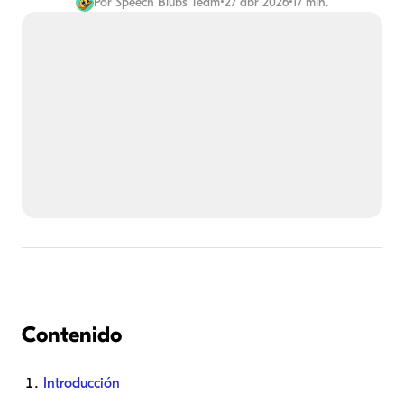
Por
Speech Blubs Team
•
27 abr 2026
•
17 min.
Contenido
Introducción