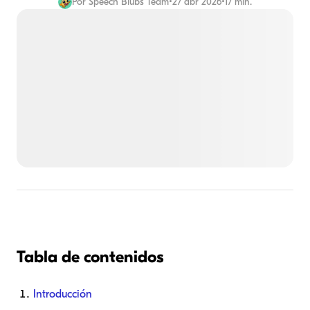
Por
Speech Blubs Team
•
27 abr 2026
•
17 min.
Tabla de contenidos
Introducción