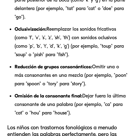
delantera (por ejemplo, "tat" para "cat" o "doe" para
"go").
Oclusivización:
Reemplazar los sonidos fricativos
(como 'f', 'v', 's', 'z', 'sh', 'th') con sonidos oclusivos
(como 'p', 'b', 't', 'd', 'k', 'g') (por ejemplo, "toup" para
"soup" o "pish" para "fish").
Reducción de grupos consonánticos:
Omitir una o
más consonantes en una mezcla (por ejemplo, "poon"
para "spoon" o "tory" para "story").
Omisión de la consonante final:
Dejar fuera la última
consonante de una palabra (por ejemplo, "ca" para
"cat" o "hou" para "house").
Los niños con trastornos fonológicos a menudo
entienden las palabras perfectamente, pero las