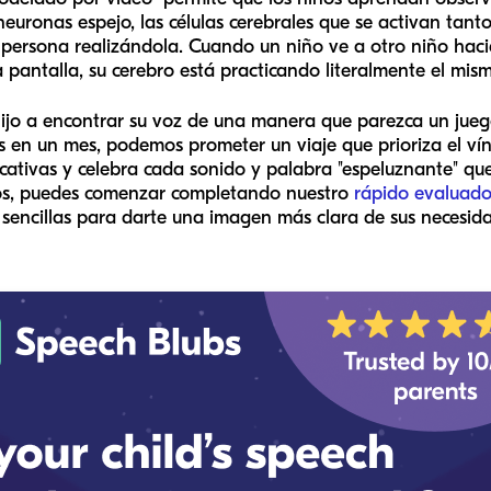
 neuronas espejo, las células cerebrales que se activan ta
ersona realizándola. Cuando un niño ve a otro niño haci
 pantalla, su cerebro está practicando literalmente el mi
hijo a encontrar su voz de una manera que parezca un jue
s en un mes, podemos prometer un viaje que prioriza el vínc
icativas y celebra cada sonido y palabra "espeluznante" qu
itos, puedes comenzar completando nuestro
rápido evaluado
 sencillas para darte una imagen más clara de sus necesid