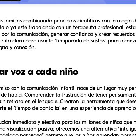
 familias combinando principios científicos con la magia de
 o ya esté trabajando con un terapeuta profesional, estas
por la comunicación, generar confianza y crear recuerdos f
 ruta clara para usar la "temporada de sustos" para alcanzar
gría y conexión.
ar voz a cada niño
iso con la comunicación infantil nace de un lugar muy pe
 de habla. Comprenden la frustración de tener pensamient
 un retraso en el lenguaje. Crearon la herramienta que de
te el "tiempo de pantalla" en una experiencia de aprendiz
ción inmediata y efectiva para los millones de niños que 
a visualización pasiva; ofrecemos una alternativa "intelig
odelado por video" permite que los niños aprendan observ