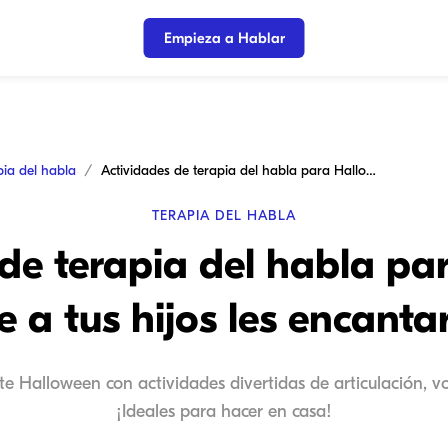
Empieza a Hablar
pia del habla
Actividades de terapia del habla para Halloween que a tus hijos les encantarán
TERAPIA DEL HABLA
de terapia del habla p
e a tus hijos les encanta
ste Halloween con actividades divertidas de articulación, vo
¡Ideales para hacer en casa!