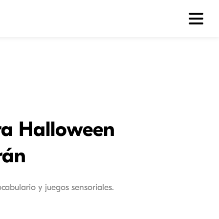
ara Halloween
rán
cabulario y juegos sensoriales.