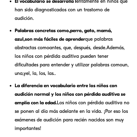
El vocabulario se desarrolla l
entamente en niños que
han sido diagnosticados con un trastorno de
audición.
Palabras concretas como,
perro, gato, mamá,
azul,
son más fáciles de aprender
que palabras
abstractas como
antes, que, después, desde.
Además,
los niños con pérdida auditiva pueden tener
dificultades para entender y utilizar palabras como
un,
una,
y
el, la, los, las.
.
La diferencia en vocabulario entre los niños con
audición normal y los niños con pérdida auditiva se
amplía con la edad.
Los niños con pérdida auditiva no
se ponen al día más adelante en la vida. ¡Por eso los
exámenes de audición para recién nacidos son muy
importantes!