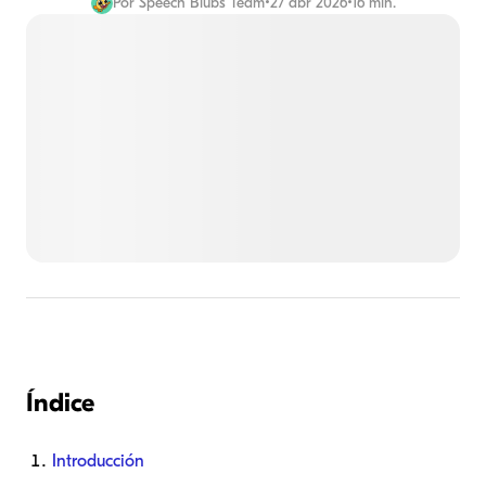
Por
Speech Blubs Team
•
27 abr 2026
•
16 min.
Índice
Introducción