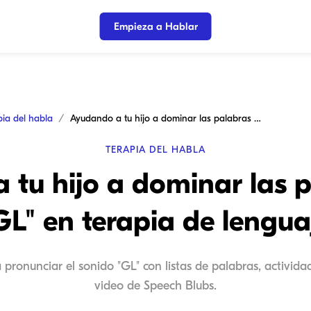
Empieza a Hablar
pia del habla
Ayudando a tu hijo a dominar las palabras con "GL" en terapia de lenguaje
TERAPIA DEL HABLA
tu hijo a dominar las 
GL" en terapia de lengua
pronunciar el sonido "GL" con listas de palabras, activi
video de Speech Blubs.