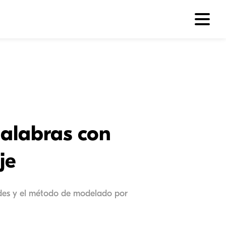
palabras con
je
dades y el método de modelado por