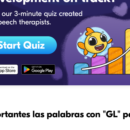
rtantes las palabras con "GL" p