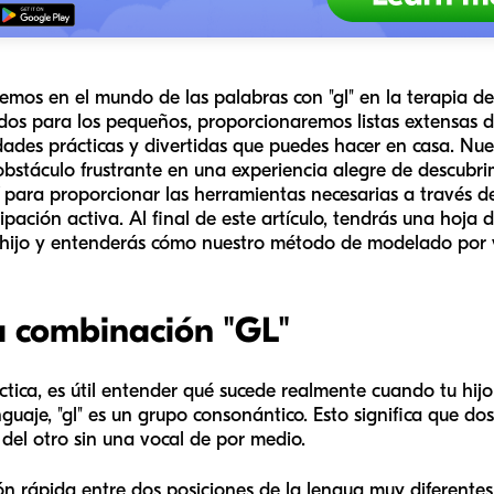
remos en el mundo de las palabras con "gl" en la terapia d
ados para los pequeños, proporcionaremos listas extensas 
dades prácticas y divertidas que puedes hacer en casa. Nue
obstáculo frustrante en una experiencia alegre de descubr
 para proporcionar las herramientas necesarias a través d
ipación activa. Al final de este artículo, tendrás una hoja 
u hijo y entenderás cómo nuestro método de modelado por 
 combinación "GL"
áctica, es útil entender qué sucede realmente cuando tu hij
nguaje, "gl" es un grupo consonántico. Esto significa que do
 del otro sin una vocal de por medio.
ión rápida entre dos posiciones de la lengua muy diferentes.