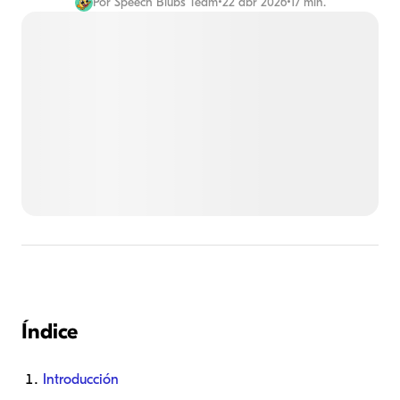
Por
Speech Blubs Team
•
22 abr 2026
•
17 min.
Índice
Introducción