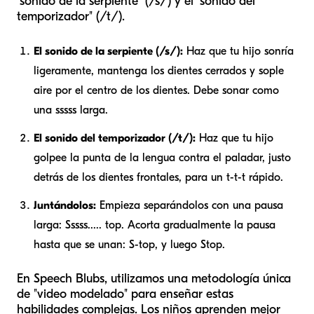
"sonido de la serpiente" (/s/) y el "sonido del
temporizador" (/t/).
El sonido de la serpiente (/s/):
Haz que tu hijo sonría
ligeramente, mantenga los dientes cerrados y sople
aire por el centro de los dientes. Debe sonar como
una
sssss
larga.
El sonido del temporizador (/t/):
Haz que tu hijo
golpee la punta de la lengua contra el paladar, justo
detrás de los dientes frontales, para un
t-t-t
rápido.
Juntándolos:
Empieza separándolos con una pausa
larga:
Sssss..... top
. Acorta gradualmente la pausa
hasta que se unan:
S-top
, y luego
Stop
.
En Speech Blubs, utilizamos una metodología única
de "video modelado" para enseñar estas
habilidades complejas. Los niños aprenden mejor