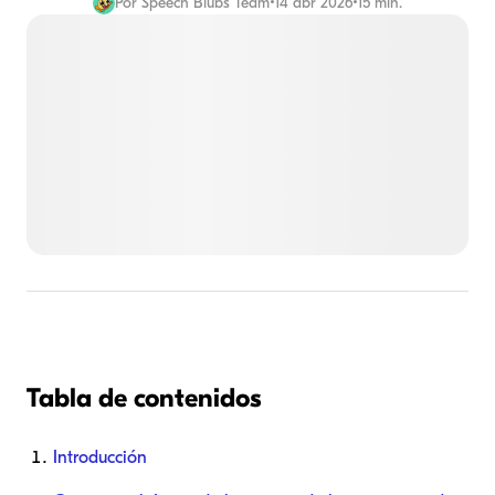
Por
Speech Blubs Team
•
14 abr 2026
•
15 min.
Tabla de contenidos
Introducción