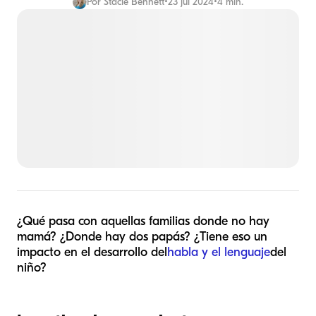
Por
Stacie Bennett
•
23 jul 2024
•
4 min.
¿Qué pasa con aquellas familias donde no hay
mamá? ¿Donde hay dos papás? ¿Tiene eso un
impacto en el desarrollo del
habla y el lenguaje
del
niño?