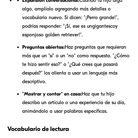
Expansión conversacional:
Cuando tu hijo diga
algo, amplíalo agregando más detalles o
vocabulario nuevo. Si dicen: "¡Perro grande!",
podrías responder: "¡Sí, ese es un
gigantesco
y
esponjoso golden retriever!".
Preguntas abiertas:
Haz preguntas que requieran
más que un "sí" o un "no" como respuesta. "¿Cómo
te hizo sentir eso?" o "¿Qué crees que pasará
después?" los alienta a usar un lenguaje más
descriptivo.
"Mostrar y contar" en casa:
Haz que tu hijo
describa un artículo o una experiencia de su día,
animándolo a usar palabras específicas.
Vocabulario de lectura