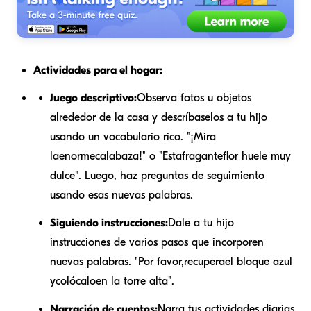
Actividades para el hogar:
Juego descriptivo:
Observa fotos u objetos
alrededor de la casa y descríbaselos a tu hijo
usando un vocabulario rico. "¡Mira
la
enorme
calabaza!" o "Esta
fragante
flor huele muy
dulce". Luego, haz preguntas de seguimiento
usando esas nuevas palabras.
Siguiendo instrucciones:
Dale a tu hijo
instrucciones de varios pasos que incorporen
nuevas palabras. "Por favor,
recupera
el bloque azul
y
colócalo
en la torre alta".
Narración de cuentos:
Narra tus actividades diarias