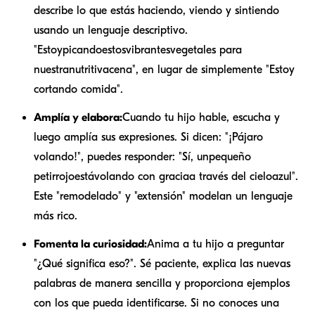
describe lo que estás haciendo, viendo y sintiendo
usando un lenguaje descriptivo.
"Estoy
picando
estos
vibrantes
vegetales para
nuestra
nutritiva
cena", en lugar de simplemente "Estoy
cortando comida".
Amplía y elabora:
Cuando tu hijo hable, escucha y
luego amplía sus expresiones. Si dicen: "¡Pájaro
volando!", puedes responder: "Sí, un
pequeño
petirrojo
está
volando con gracia
a través del cielo
azul
".
Este "remodelado" y "extensión" modelan un lenguaje
más rico.
Fomenta la curiosidad:
Anima a tu hijo a preguntar
"¿Qué significa eso?". Sé paciente, explica las nuevas
palabras de manera sencilla y proporciona ejemplos
con los que pueda identificarse. Si no conoces una