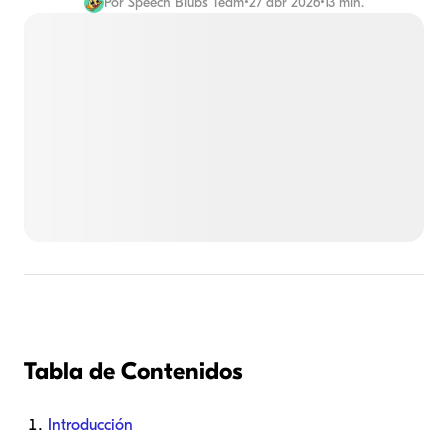
Por
Speech Blubs Team
•
27 abr 2026
•
13 min.
Tabla de Contenidos
Introducción