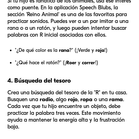
Si tu hijo es fanático de los animales, usa ese interés
como puente. En la aplicación Speech Blubs, la
sección 'Reino Animal' es una de las favoritas para
practicar sonidos. Puedes ver a un par imitar a una
rana o a un ratón, y luego pueden intentar buscar
palabras con R inicial asociadas con ellos.
"¿De qué color es la
rana
?" (¡Verde y
roja
!)
"¿Qué hace el ratón?" (¡
Roer
y
correr
!)
4. Búsqueda del tesoro
Crea una búsqueda del tesoro de la "R" en tu casa.
Busquen una
radio
, algo
rojo
,
ropa
o una
rama
.
Cada vez que tu hijo encuentre un objeto, debe
practicar la palabra tres veces. Este movimiento
ayuda a mantener la energía alta y la frustración
baja.