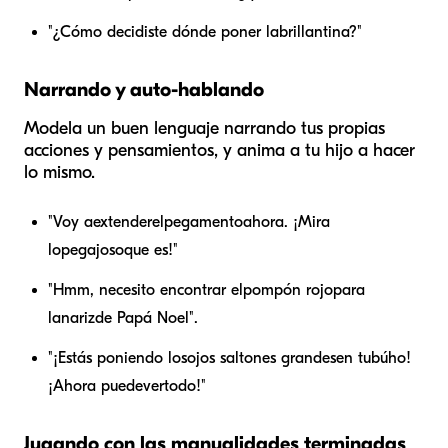
"¿Cómo decidiste dónde poner la
brillantina
?"
Narrando y auto-hablando
Modela un buen lenguaje narrando tus propias
acciones y pensamientos, y anima a tu hijo a hacer
lo mismo.
"Voy a
extender
el
pegamento
ahora. ¡Mira
lo
pegajoso
que es!"
"Hmm, necesito encontrar el
pompón rojo
para
la
nariz
de Papá Noel".
"¡Estás poniendo los
ojos saltones grandes
en tu
búho
!
¡Ahora puede
ver
todo!"
Jugando con las manualidades terminadas