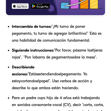
Intercambio de turnos:
"¡Mi turno de poner
pegamento, tu turno de agregar brillantina!" Esta es
una habilidad de comunicación fundamental.
Siguiendo instrucciones:
"Por favor, pásame las
tijeras
rojas
". "Pon la
barra de pegamento
sobre la mesa".
Describiendo
acciones:
"Estás
extendiendo
el
pegamento
. Yo
estoy
cortando
el
papel
". Usa verbos de acción y
describe lo que ambos están haciendo.
Para un padre cuyo hijo de 4 años está trabajando
en sonidos consonante-vocal (CV), decir "corta, corta,