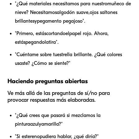
"¿Qué materiales necesitamos para nuestro
muñeco de
nieve
? Necesitamos
algodón suave
,
ojos saltones
brillantes
y
pegamento pegajoso
".
"Primero, estás
cortando
el
papel rojo
. Ahora,
estás
pegando
la
tira
".
"Cuéntame sobre tu
estrella brillante
. ¿Qué colores
usaste? ¿Cómo se siente?"
Haciendo preguntas abiertas
Ve más allá de las preguntas de sí/no para
provocar respuestas más elaboradas.
"¿Qué crees que pasará si mezclamos la
pintura
azul
y
amarilla
?"
"Si este
reno
pudiera hablar, ¿qué diría?"