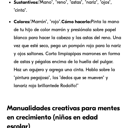
Sustantivos:
"Mano", "reno", "astas", "nariz", "ojos",
"cinta".
Colores:
"Marrón", "rojo".
Cómo hacerlo:
Pinta la mano
de tu hijo de color marrón y presiónala sobre papel
blanco para hacer la cabeza y las astas del reno. Una
vez que esté seco, pega un pompón rojo para la nariz
y ojos saltones. Corta limpiapipas marrones en forma
de astas y pégalas encima de la huella del pulgar.
Haz un agujero y agrega una cinta. Habla sobre la
"pintura pegajosa", los "dedos que se mueven" y
la
nariz roja brillante
de Rodolfo!"
Manualidades creativas para mentes
en crecimiento (niños en edad
escolar)