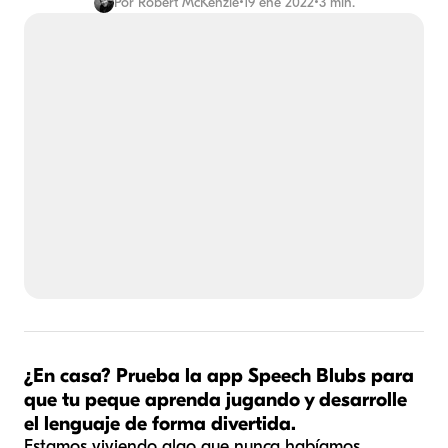
Por
Robert McKenzie
•
19 ene 2022
•
3 min.
¿En casa? Prueba la app Speech Blubs para
que tu peque aprenda jugando y desarrolle
el lenguaje de forma divertida.
Estamos viviendo algo que nunca habíamos