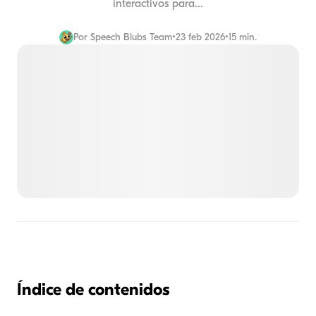
interactivos para...
Por
Speech Blubs Team
•
23 feb 2026
•
15 min.
Índice de contenidos