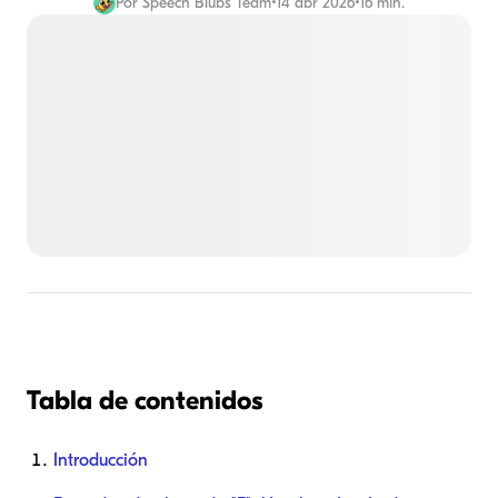
Por
Speech Blubs Team
•
14 abr 2026
•
16 min.
Tabla de contenidos
Introducción