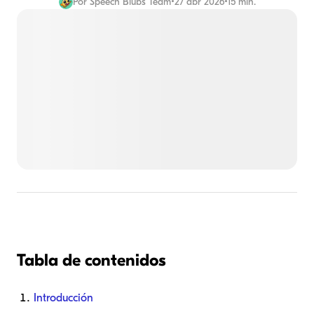
Por
Speech Blubs Team
•
27 abr 2026
•
15 min.
Tabla de contenidos
Introducción