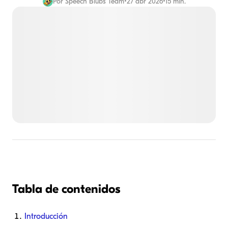
Por
Speech Blubs Team
•
27 abr 2026
•
15 min.
Tabla de contenidos
Introducción