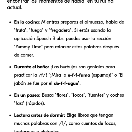
encontrar los "momentos de habla" en tu rutina
actual.
En la cocina:
Mientras preparas el almuerzo, habla de
"fruta", "fuego" y "fregadero". Si estás usando la
aplicación Speech Blubs, puedes usar la sección
"Yummy Time" para reforzar estas palabras después
de comer.
Durante el baño:
¡Las burbujas son geniales para
practicar la /f/! "¡Mira la
e-f-f-fuma
(espuma)!" o "El
jabón se fue por el
de-f-f-agüe
".
En un paseo:
Busca "flores", "focos", "fuentes" y coches
"fast" (rápidos).
Lectura antes de dormir:
Elige libros que tengan
muchas palabras con /f/, como cuentos de focas,
fantasmas o elefantes.