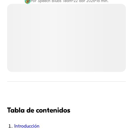
Por
Speech Blubs Team
•
22 abr 2026
•
16 min.
Tabla de contenidos
Introducción