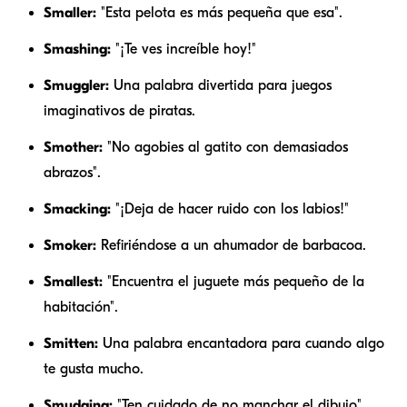
Smaller:
"Esta pelota es más pequeña que esa".
Smashing:
"¡Te ves increíble hoy!"
Smuggler:
Una palabra divertida para juegos
imaginativos de piratas.
Smother:
"No agobies al gatito con demasiados
abrazos".
Smacking:
"¡Deja de hacer ruido con los labios!"
Smoker:
Refiriéndose a un ahumador de barbacoa.
Smallest:
"Encuentra el juguete más pequeño de la
habitación".
Smitten:
Una palabra encantadora para cuando algo
te gusta mucho.
Smudging:
"Ten cuidado de no manchar el dibujo".