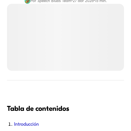
Por
Speech Blubs Team
•
27 abr 2026
•
15 min.
Tabla de contenidos
Introducción