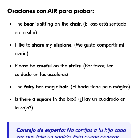
Oraciones con AIR para probar:
The
bear
is sitting on the
chair
. (El oso está sentado
en la silla)
I like to
share
my
airplane
. (Me gusta compartir mi
avión)
Please be
careful
on the
stairs
. (Por favor, ten
cuidado en las escaleras)
The
fairy
has magic
hair
. (El hada tiene pelo mágico)
Is
there
a
square
in the box? (¿Hay un cuadrado en
la caja?)
Consejo de experto:
No corrijas a tu hijo cada
vez que falle un sonido. Esto puede generar