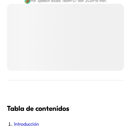
Por
Speech Blubs Team
•
27 abr 2026
•
16 min.
Tabla de contenidos
Introducción