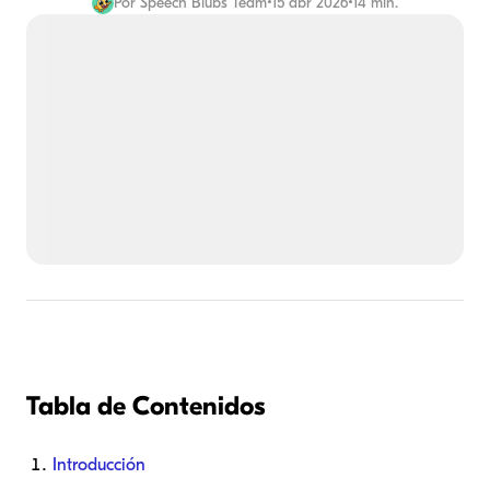
Por
Speech Blubs Team
•
15 abr 2026
•
14 min.
Tabla de Contenidos
Introducción