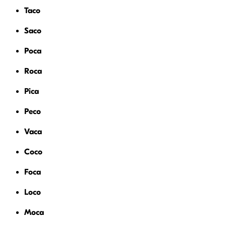
Taco
Saco
Poca
Roca
Pica
Peco
Vaca
Coco
Foca
Loco
Moca