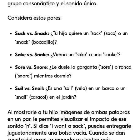
grupo consonántico y el sonido único.
Considera estos pares:
Sack vs. Snack:
¿Tu hijo quiere un "sack" (saco) o un
"snack" (bocadillo)?
Sake vs. Snake:
¿Vieron un "sake" o una "snake"?
Sore vs. Snore:
¿Le duele la garganta ("sore") o roncó
("snore") mientras dormía?
Sail vs. Snail:
¿Es una "sail" (vela) en un barco o un
"snail" (caracol) en el jardín?
Al mostrarle a tu hijo imágenes de ambas palabras
en un par, le permites visualizar el impacto de ese
sonido "n". Si dice "I want a sack", puedes entregarle
juguetonamente una bolsa vacía. Cuando se dan
cuenta del error, ¡a menudo se sienten más