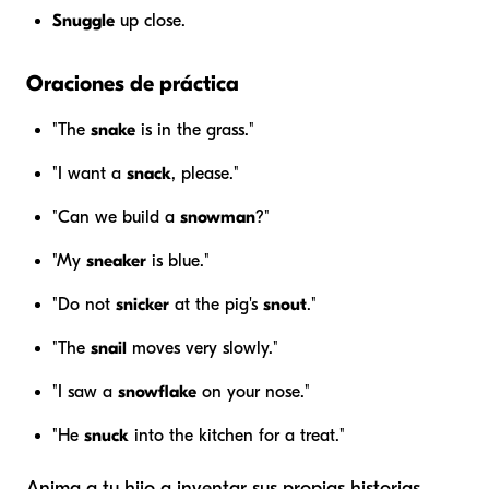
Snuggle
up close.
Oraciones de práctica
"The
snake
is in the grass."
"I want a
snack
, please."
"Can we build a
snowman
?"
"My
sneaker
is blue."
"Do not
snicker
at the pig's
snout
."
"The
snail
moves very slowly."
"I saw a
snowflake
on your nose."
"He
snuck
into the kitchen for a treat."
Anima a tu hijo a inventar sus propias historias