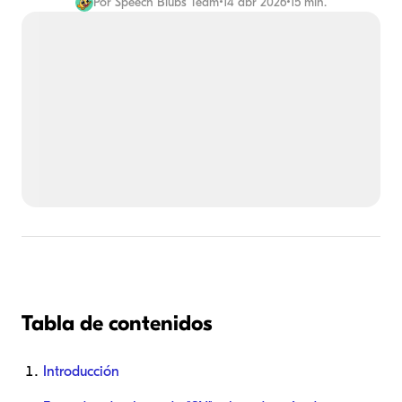
Por
Speech Blubs Team
•
14 abr 2026
•
15 min.
Tabla de contenidos
Introducción