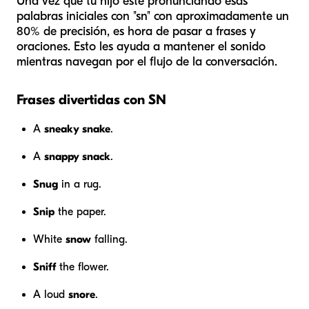
Una vez que tu hijo esté pronunciando esas
palabras iniciales con "sn" con aproximadamente un
80% de precisión, es hora de pasar a frases y
oraciones. Esto les ayuda a mantener el sonido
mientras navegan por el flujo de la conversación.
Frases divertidas con SN
A
sneaky snake
.
A
snappy snack
.
Snug
in a rug.
Snip
the paper.
White
snow
falling.
Sniff
the flower.
A loud
snore
.