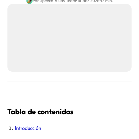
Por
Speech Blubs Team
•
14 abr 2026
•
17 min.
Tabla de contenidos
Introducción