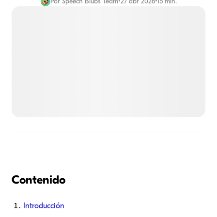
Por
Speech Blubs Team
•
27 abr 2026
•
15 min.
Contenido
Introducción