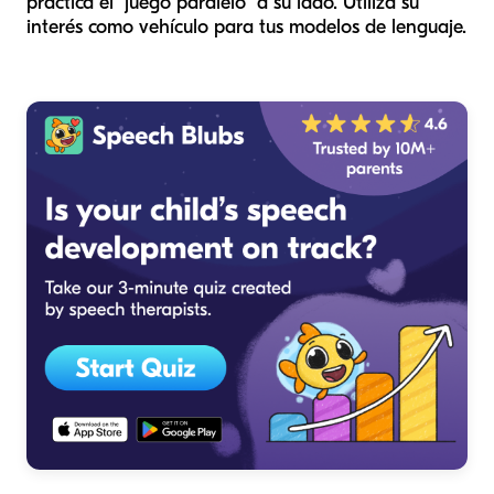
practica el "juego paralelo" a su lado. Utiliza su
interés como vehículo para tus modelos de lenguaje.