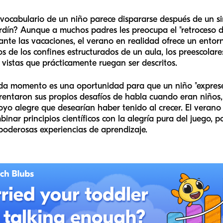
ocabulario de un niño parece dispararse después de un si
rdín? Aunque a muchos padres les preocupa el "retroceso d
nte las vacaciones, el verano en realidad ofrece un entorn
os de los confines estructurados de un aula, los preescola
y vistas que prácticamente ruegan ser descritos.
da momento es una oportunidad para que un niño "exprese
rentaron sus propios desafíos de habla cuando eran niños
yo alegre que desearían haber tenido al crecer. El verano 
mbinar principios científicos con la alegría pura del jueg
 poderosas experiencias de aprendizaje.