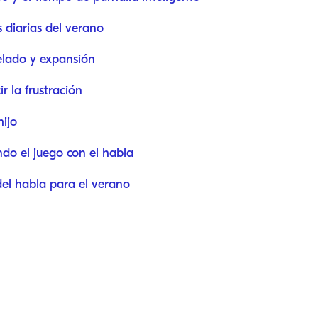
s diarias del verano
elado y expansión
r la frustración
hijo
ndo el juego con el habla
del habla para el verano