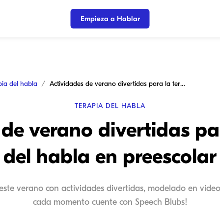
Empieza a Hablar
pia del habla
Actividades de verano divertidas para la terapia del habla en preescolar
TERAPIA DEL HABLA
de verano divertidas pa
del habla en preescolar
 este verano con actividades divertidas, modelado en video 
cada momento cuente con Speech Blubs!