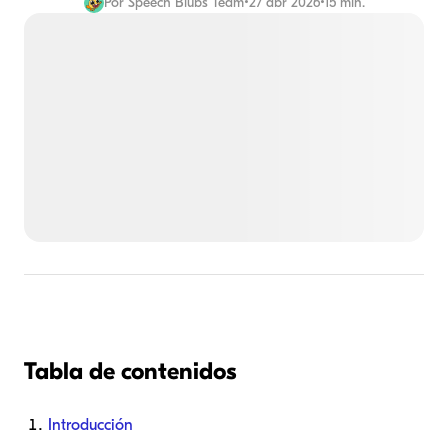
Por
Speech Blubs Team
•
27 abr 2026
•
15 min.
Tabla de contenidos
Introducción