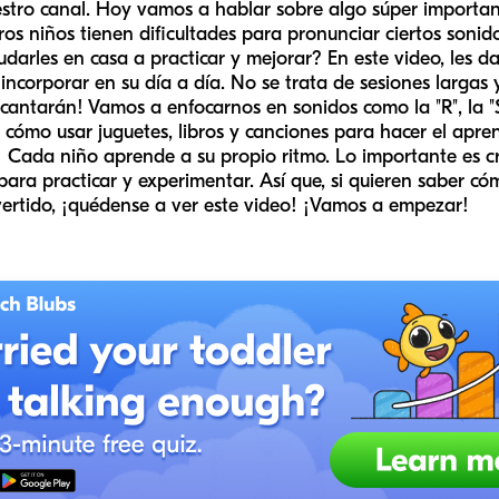
stro canal. Hoy vamos a hablar sobre algo súper importan
ros niños tienen dificultades para pronunciar ciertos soni
rles en casa a practicar y mejorar? En este video, les dar
incorporar en su día a día. No se trata de sesiones largas 
cantarán! Vamos a enfocarnos en sonidos como la "R", la "S"
cómo usar juguetes, libros y canciones para hacer el apre
e! Cada niño aprende a su propio ritmo. Lo importante es c
ra practicar y experimentar. Así que, si quieren saber cóm
vertido, ¡quédense a ver este video! ¡Vamos a empezar!