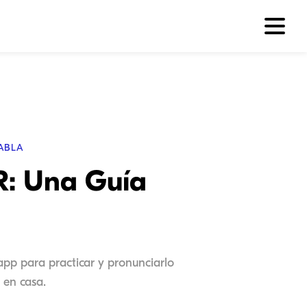
ABLA
 R: Una Guía
app para practicar y pronunciarlo
 en casa.