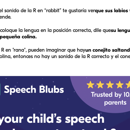
l sonido de la R en “rabbit” te gustaría ver
que sus labios
iende.
coloque la lengua en la posición correcta, dile que
su leng
 pequeña colina.
a R en "rana", pueden imaginar que hay
un conejito saltan
colina, entonces no hay un sonido de la R correcto y el cone