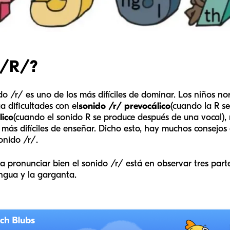
 /R/?
 /r/ es uno de los más difíciles de dominar. Los niños n
a dificultades con el
sonido /r/ prevocálico
(cuando la R se
lico
(cuando el sonido R se produce después de una vocal)
 más difíciles de enseñar. Dicho esto, hay muchos consejos
onido /r/.
a pronunciar bien el sonido /r/ está en observar tres part
engua y la garganta.