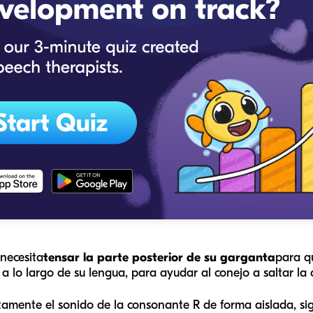
 necesita
tensar la parte posterior de su garganta
para q
a lo largo de su lengua, para ayudar al conejo a saltar la 
amente el sonido de la consonante R de forma aislada, sigu