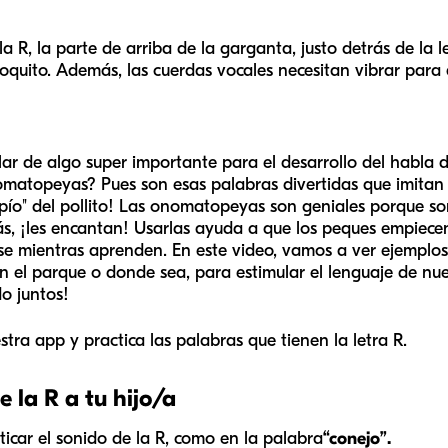
la R, la parte de arriba de la garganta, justo detrás de l
poquito. Además, las cuerdas vocales necesitan vibrar para q
r de algo super importante para el desarrollo del habla d
atopeyas? Pues son esas palabras divertidas que imitan s
o pío" del pollito! Las onomatopeyas son geniales porque so
s, ¡les encantan! Usarlas ayuda a que los peques empiece
irse mientras aprenden. En este video, vamos a ver ejemp
 el parque o donde sea, para estimular el lenguaje de nue
o juntos!
stra app y practica las palabras que tienen la letra R.
 la R a tu hijo/a
cticar el sonido de la R, como en la palabra
“conejo”.