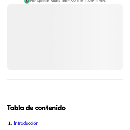
Por
Speech Blubs Team
•
22 abr 2026
•
16 min.
Tabla de contenido
Introducción