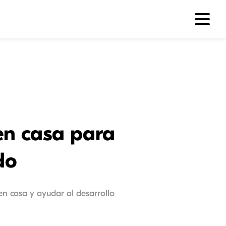
en casa para
do
n casa y ayudar al desarrollo