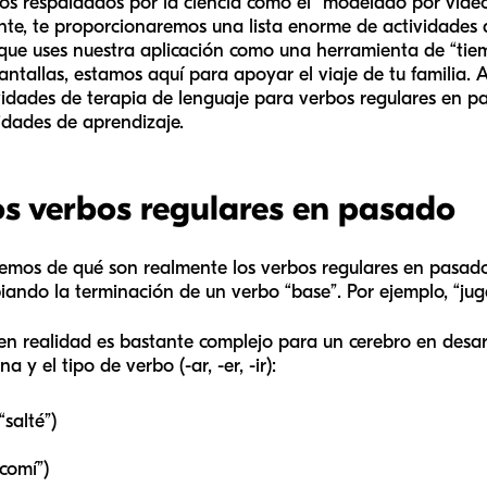
s respaldados por la ciencia como el “modelado por video” 
te, te proporcionaremos una lista enorme de actividades d
 que uses nuestra aplicación como una herramienta de “tie
ntallas, estamos aquí para apoyar el viaje de tu familia. A
ividades de terapia de lenguaje para verbos regulares en p
dades de aprendizaje.
s verbos regulares en pasado
lemos de qué son realmente los verbos regulares en pasad
ando la terminación de un verbo “base”. Por ejemplo, “juga
en realidad es bastante complejo para un cerebro en desarr
y el tipo de verbo (-ar, -er, -ir):
salté”)
comí”)