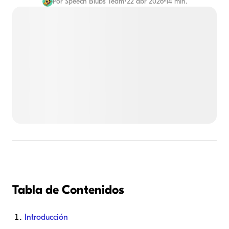
Por
Speech Blubs Team
•
22 abr 2026
•
14 min.
Tabla de Contenidos
Introducción