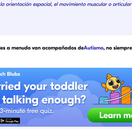
o y la orientación espacial, el movimiento muscular o articul
ales a menudo van acompañados de
Autismo
, no siempr