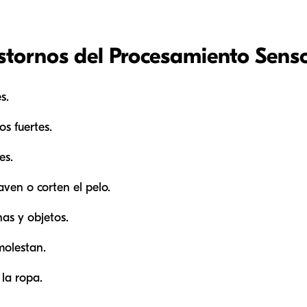
astornos del Procesamiento Senso
s.
os fuertes.
es.
laven o corten el pelo.
nas y objetos.
molestan.
 la ropa.