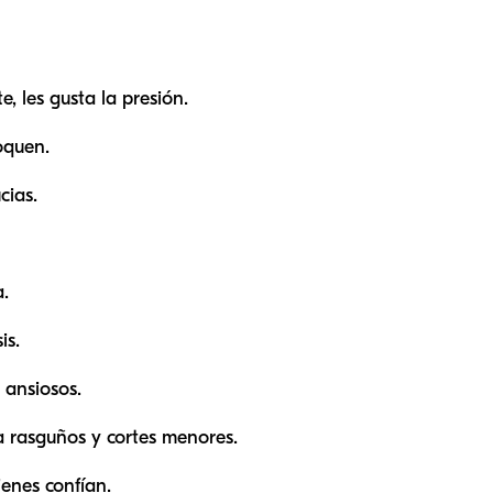
e, les gusta la presión.
oquen.
cias.
.
is.
 ansiosos.
 rasguños y cortes menores.
ienes confían.