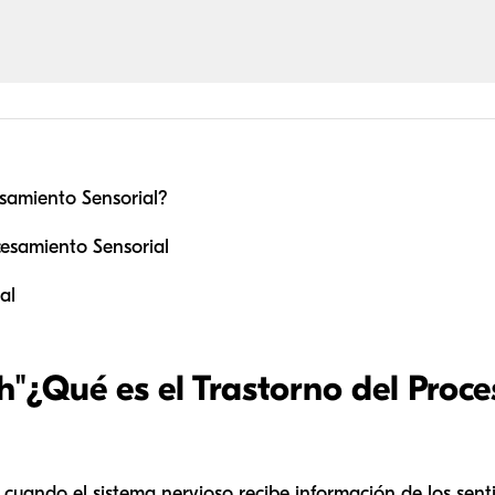
esamiento Sensorial?
cesamiento Sensorial
al
h"
¿Qué es el Trastorno del Proc
 cuando el sistema nervioso recibe información de los sent