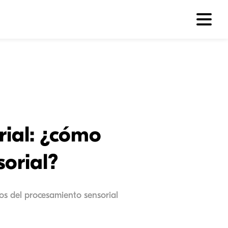
rial: ¿cómo
orial?
nos del procesamiento sensorial