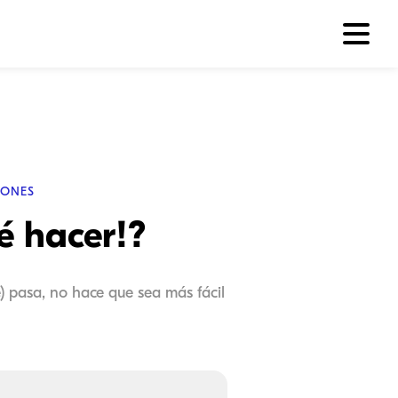
IONES
é hacer!?
) pasa, no hace que sea más fácil