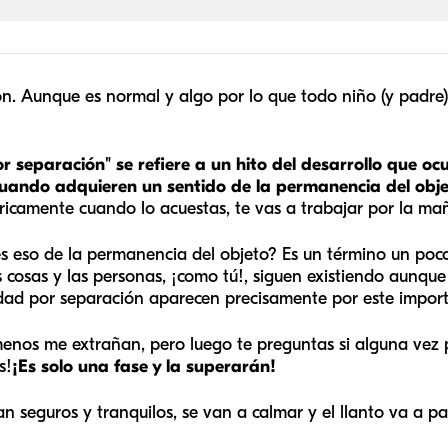
ción. Aunque es normal y algo por lo que todo niño (y padr
r separación" se refiere a un hito del desarrollo que oc
cuando adquieren un sentido de la permanencia del obje
éricamente cuando lo acuestas, te vas a trabajar por la ma
es eso de la permanencia del objeto? Es un término un po
s cosas y las personas, ¡como tú!, siguen existiendo aunqu
edad por separación aparecen precisamente por este impor
enos me extrañan, pero luego te preguntas si alguna vez p
s!
¡Es solo una fase y la superarán!
n seguros y tranquilos, se van a calmar y el llanto va a p