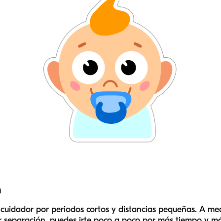
n
un cuidador por periodos cortos y distancias pequeñas. A me
separación, puedes irte poco a poco por más tiempo y más